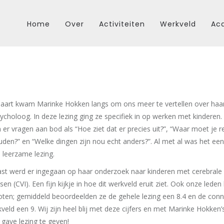
Home
Over
Activiteiten
Werkveld
Aca
aart kwam Marinke Hokken langs om ons meer te vertellen over haar
choloog. In deze lezing ging ze specifiek in op werken met kinderen.
r vragen aan bod als “Hoe ziet dat er precies uit?”, “Waar moet je r
en?” en “Welke dingen zijn nou echt anders?”. Al met al was het een
 leerzame lezing.
st werd er ingegaan op haar onderzoek naar kinderen met cerebrale 
sen (CVI). Een fijn kijkje in hoe dit werkveld eruit ziet. Ook onze lede
oten; gemiddeld beoordeelden ze de gehele lezing een 8.4 en de conn
veld een 9. Wij zijn heel blij met deze cijfers en met Marinke Hokken’s
 gave lezing te geven!