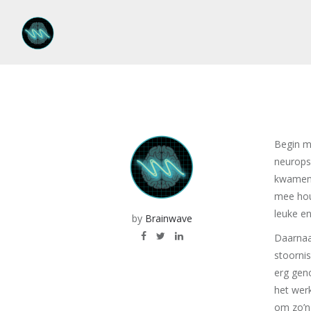
Begin m
neuropsy
kwamen e
mee houd
leuke en
by
Brainwave
Daarnaa
stoornis
erg gen
het werk
om zo’n