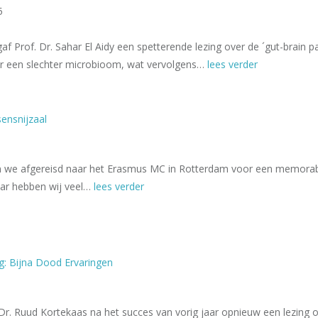
5
f Prof. Dr. Sahar El Aidy een spetterende lezing over de ´gut-brain 
or een slechter microbioom, wat vervolgens…
lees verder
ensnijzaal
n we afgereisd naar het Erasmus MC in Rotterdam voor een memorabe
aar hebben wij veel…
lees verder
g: Bijna Dood Ervaringen
Dr. Ruud Kortekaas na het succes van vorig jaar opnieuw een lezing o