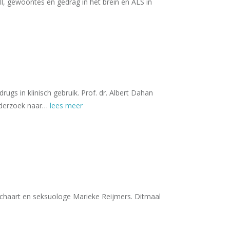
I, gewoontes en gedrag in het brein én ALS in
s in klinisch gebruik. Prof. dr. Albert Dahan
onderzoek naar…
lees meer
 Schaart en seksuologe Marieke Reijmers. Ditmaal