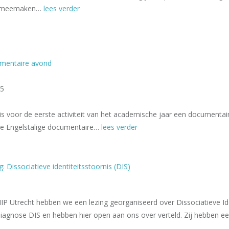
k meemaken…
lees verder
mentaire avond
25
s voor de eerste activiteit van het academische jaar een document
de Engelstalige documentaire…
lees verder
: Dissociatieve identiteitsstoornis (DIS)
 Utrecht hebben we een lezing georganiseerd over Dissociatieve Ide
iagnose DIS en hebben hier open aan ons over verteld. Zij hebben e