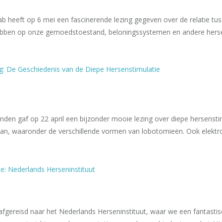
aab heeft op 6 mei een fascinerende lezing gegeven over de relatie t
hebben op onze gemoedstoestand, beloningssystemen en andere he
g: De Geschiedenis van de Diepe Hersenstimulatie
nden gaf op 22 april een bijzonder mooie lezing over diepe hersenstim
van, waaronder de verschillende vormen van lobotomieën. Ook elekt
ie: Nederlands Herseninstituut
e afgereisd naar het Nederlands Herseninstituut, waar we een fanta