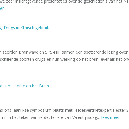
 we zeer inzichtgevende presentaties over de geschiedenis van het NH
er
: Drugs in Klinisch gebruik
iseerden Brainwave en SPS-NIP samen een spetterende lezing over drug
erschillende soorten drugs en hun werking op het brein, evenals het 
sium: Liefde en het Brein
nd ons jaarlijkse symposium plaats met liefdesverdrietexpert Hester
um in het teken van liefde, ter ere van Valentijnsdag…
lees meer