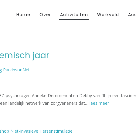
Home
Over
Activiteiten
Werkveld
Aca
demisch jaar
ng ParkinsonNet
GZ-psychologen Anneke Demmendal en Debby van Rhijn een fascinere
 een landelijk netwerk van zorgverleners dat…
lees meer
hop Niet-Invasieve Hersenstimulatie