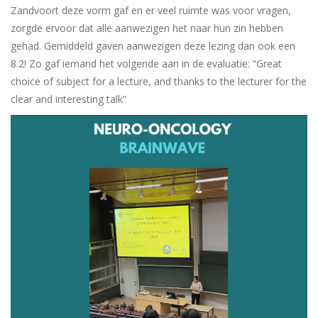
Zandvoort deze vorm gaf en er veel ruimte was voor vragen,
zorgde ervoor dat alle aanwezigen het naar hun zin hebben
gehad. Gemiddeld gaven aanwezigen deze lezing dan ook een
8.2! Zo gaf iemand het volgende aan in de evaluatie: “Great
choice of subject for a lecture, and thanks to the lecturer for the
clear and interesting talk”