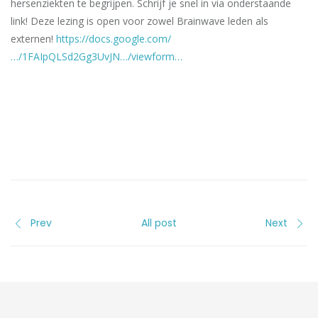
hersenziekten te begrijpen. Schrijf je snel in via onderstaande
link! Deze lezing is open voor zowel Brainwave leden als
externen!
https://docs.google.com/
…/1FAIpQLSd2Gg3UvJN…/viewform…
Prev
All post
Next