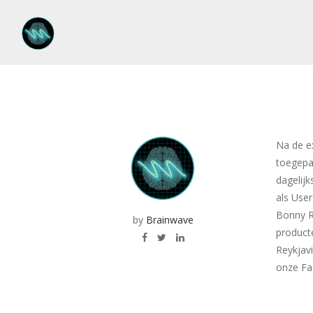
Na de ex
toegepa
dagelij
als User
Bonny Ro
by
Brainwave
producte
Reykjavi
onze Fa