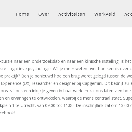
Home
Over
Activiteiten
Werkveld
Aca
cursie naar een onderzoekslab en naar een klinische instelling, is het
ste cognitieve psychologie! Wil je meer weten over hoe kennis over 
kse praktijk? Ben je benieuwd hoe een brug wordt gelegd tussen de w
 Experience (UX) researcher en designer bij Capgemini. Dit bedrijf zull
os zal ons een inkijkje geven in haar werk en zal ons laten zien hoe
n en ervaringen te ontwikkelen, waarbij de mens centraal staat. Supe
kplein 1 te Utrecht, van 09:00 tot 11:00. De inschrijflink zal om 13:0
cebook!